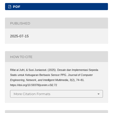
PDF
PUBLISHED
2025-07-15
HOW TO CITE
Rifat al Jufri, & Susi Juniastuti. (2025). Desain dan Implementasi Sepeda
Statis untuk Kebugaran Berbasis Sensor PPG.
Journal of Computer
Engineering, Network, and Intelligent Multimedia
,
3
(2), 74–81.
https://doi.org/10.59378/jcenim.v3i2.72
More Citation Formats