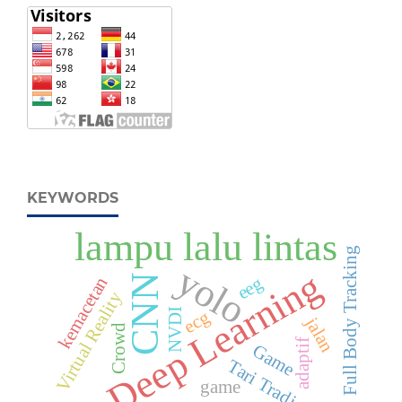
KEYWORDS
lampu lalu lintas
Full Body Tracking
yolo
Deep Learning
CNN
kemacetan
eeg
Virtual Reality
NVDI
ecg
jalan
Crowd
adaptif
Game
Tari Tradisional
game