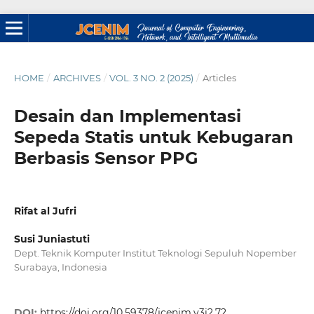
HOME
/
ARCHIVES
/
VOL. 3 NO. 2 (2025)
/
Articles
Desain dan Implementasi
Sepeda Statis untuk Kebugaran
Berbasis Sensor PPG
Rifat al Jufri
Susi Juniastuti
Dept. Teknik Komputer Institut Teknologi Sepuluh Nopember
Surabaya, Indonesia
DOI:
https://doi.org/10.59378/jcenim.v3i2.72